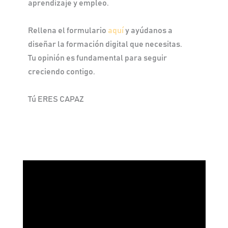
aprendizaje y empleo.
Rellena el formulario
aquí
y ayúdanos a
diseñar la formación digital que necesitas.
Tu opinión es fundamental para seguir
creciendo contigo.
Tú ERES CAPAZ