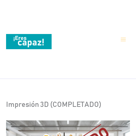
Ir al contenido
Impresión 3D (COMPLETADO)